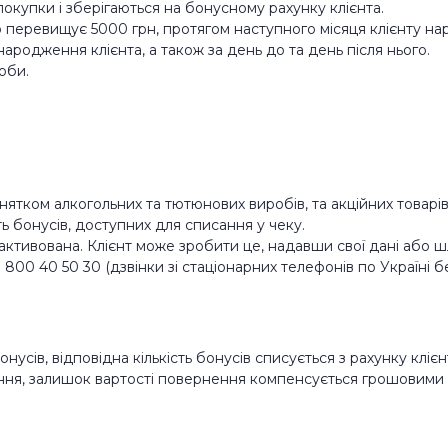
покупки і зберігаються на бонусному рахунку клієнта.
 перевищує 5000 грн, протягом наступного місяця клієнту нар
ародження клієнта, а також за день до та день після нього.
оби.
нятком алкогольних та тютюнових виробів, та акційних товарів
ть бонусів, доступних для списання у чеку.
 активована. Клієнт може зробити це, надавши свої дані або 
0 40 50 30 (дзвінки зі стаціонарних телефонів по Україні б
нусів, відповідна кількість бонусів списується з рахунку клієн
сання, залишок вартості повернення компенсується грошовими