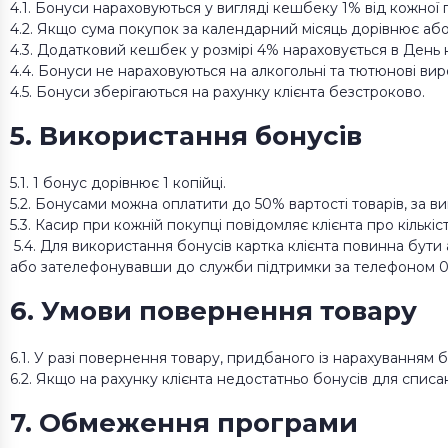
4.1. Бонуси нараховуються у вигляді кешбеку 1% від кожної 
4.2. Якщо сума покупок за календарний місяць дорівнює або
4.3. Додатковий кешбек у розмірі 4% нараховується в День н
4.4. Бонуси не нараховуються на алкогольні та тютюнові вир
4.5. Бонуси зберігаються на рахунку клієнта безстроково.
5. Використання бонусів
5.1. 1 бонус дорівнює 1 копійці.
5.2. Бонусами можна оплатити до 50% вартості товарів, за ви
5.3. Касир при кожній покупці повідомляє клієнта про кількіс
5.4. Для використання бонусів картка клієнта повинна бути
або зателефонувавши до служби підтримки за телефоном 0 80
6. Умови повернення товару
6.1. У разі повернення товару, придбаного із нарахуванням бо
6.2. Якщо на рахунку клієнта недостатньо бонусів для спи
7. Обмеження програми