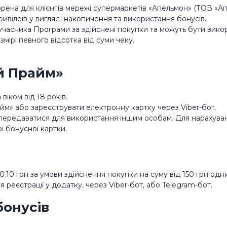
ворена для клієнтів мережі супермаркетів «Апельмон» (ТОВ «А
ивілеїв у вигляді накопичення та використання бонусів.
 учасника Програми за здійснені покупки та можуть бути викор
мірі певного відсотка від суми чеку.
ій Прайм»
іком від 18 років.
айм» або зареєструвати електронну картку через Viber-бот.
 передаватися для використання іншим особам. Для нарахуван
 бонусної картки.
 0.10 грн за умови здійснення покупки на суму від 150 грн одн
 реєстрації у додатку, через Viber-бот, або Telegram-бот.
бонусів