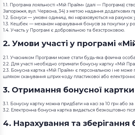
1.1. Програма лояльності «Мій Прайм» (далі — Програма) ст
Запоріжжя, вул. Червона, 34) з метою надання додаткових пр
1.2. Бонуси — умовні одиниці, які нараховуються на рахунок
1.3. Кешбек — механізм нарахування бонусів за покупки у роз
1.4. Участь у Програмі є добровільною та безстроковою.
2. Умови участі у програмі «М
2.1. Учасником Програми може стати будь-яка фізична особа в
2.2. Для участі необхідно отримати бонусну картку «Мій Пр
2.3. Бонусна картка «Мій Прайм» є персональною і не може
шляхом сканування штрих-коду пластикової або електронної
3. Отримання бонусної картки
3.1. Бонусну картку можна придбати на касі за 10 грн або за
3.2. Електронна бонусна картка видається безкоштовно після
4. Нарахування та зберігання 