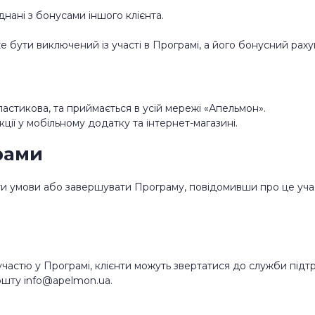
нані з бонусами іншого клієнта.
е бути виключений із участі в Програмі, а його бонусний рах
 пластикова, та приймається в усій мережі «Апельмон».
кції у мобільному додатку та інтернет-магазині.
рами
и умови або завершувати Програму, повідомивши про це учасн
з участю у Програмі, клієнти можуть звертатися до служби під
пошту info@apelmon.ua.