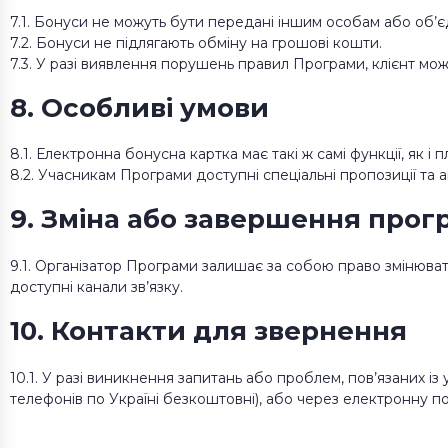
7.1. Бонуси не можуть бути передані іншим особам або об’єд
7.2. Бонуси не підлягають обміну на грошові кошти.
7.3. У разі виявлення порушень правил Програми, клієнт мож
8. Особливі умови
8.1. Електронна бонусна картка має такі ж самі функції, як і
8.2. Учасникам Програми доступні спеціальні пропозиції та а
9. Зміна або завершення прог
9.1. Організатор Програми залишає за собою право змінюват
доступні канали зв’язку.
10. Контакти для звернення
10.1. У разі виникнення запитань або проблем, пов’язаних і
телефонів по Україні безкоштовні), або через електронну 