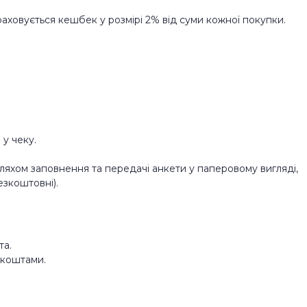
аховується кешбек у розмірі 2% від суми кожної покупки.
 у чеку.
шляхом заповнення та передачі анкети у паперовому вигляді,
езкоштовні).
та.
 коштами.