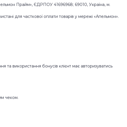
пельмон Прайм», ЄДРПОУ 41696968; 69010, Україна, м.
истані для часткової оплати товарів у мережі «Апельмон».
ня та використання бонусів клієнт має авторизуватись
им чеком.